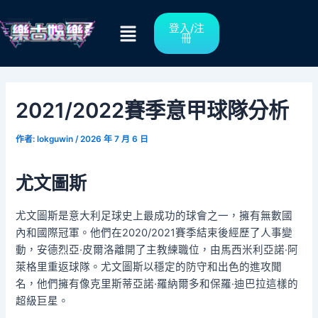
跳
Post
Menu
至
navigation
登入/注
冊
主
要
內
容
2021/2022賽季意甲球隊分析
作者:
lokguwin
/
2026 年 7 月 6 日
尤文圖斯
尤文圖斯是意大利足球史上最成功的球會之一，擁有無數國
內和國際冠軍。他們在2020/2021賽季結束後經歷了人事變
動，安德烈亞·皮爾洛離開了主教練職位，由馬西米利亞諾·阿
萊格里重返球隊。尤文圖斯以穩定的防守和出色的進攻聞
名，他們擁有像克里斯蒂亞諾·羅納爾多和保羅·迪巴拉這樣的
超級巨星。