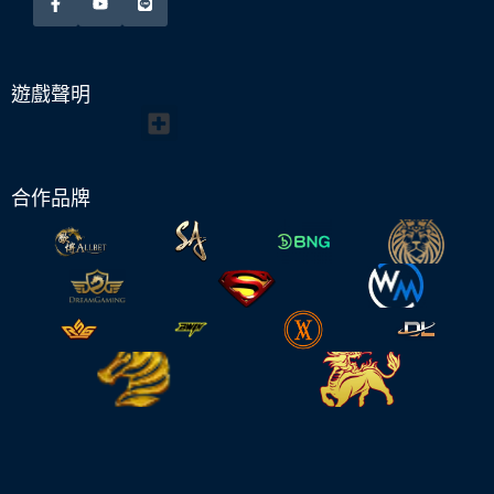
遊戲聲明
Menu
合作品牌