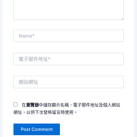
Name*
電
子
郵
件
網
地
站
址
網
*
址
在
瀏覽器
中儲存顯示名稱、電子郵件地址及個人網站
網址，以供下次發佈留言時使用。