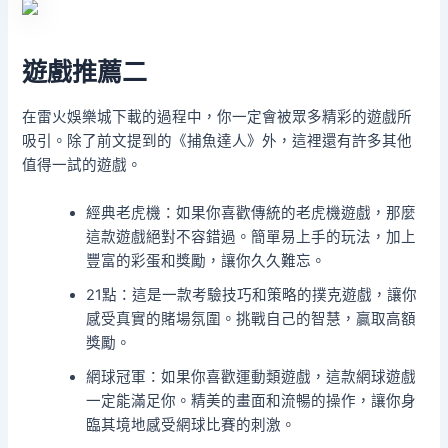
遊戲推薦二
在雷火娛樂城下載的過程中，你一定會被眾多精彩的遊戲所
吸引。除了前文提到的《捕魚達人》外，這裡還有許多其他
值得一試的遊戲。
經典老虎機：如果你喜歡傳統的老虎機遊戲，那麼
這款遊戲絕對不容錯過。簡單易上手的玩法，加上
豐富的彩蛋和獎勵，讓你久久難忘。
21點：這是一款考驗技巧和策略的撲克遊戲，讓你
感受真實的賭場氛圍。挑戰自己的智慧，贏取高額
獎勵。
網球冠軍：如果你喜歡運動類遊戲，這款網球遊戲
一定能滿足你。精美的畫面和流暢的操作，讓你身
臨其境地感受網球比賽的刺激。