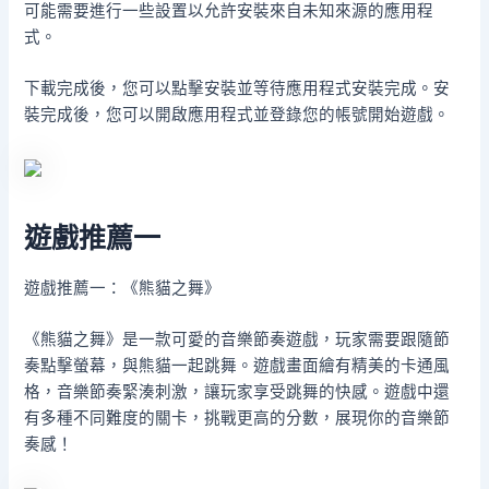
可能需要進行一些設置以允許安裝來自未知來源的應用程
式。
下載完成後，您可以點擊安裝並等待應用程式安裝完成。安
裝完成後，您可以開啟應用程式並登錄您的帳號開始遊戲。
遊戲推薦一
遊戲推薦一：《熊貓之舞》
《熊貓之舞》是一款可愛的音樂節奏遊戲，玩家需要跟隨節
奏點擊螢幕，與熊貓一起跳舞。遊戲畫面繪有精美的卡通風
格，音樂節奏緊湊刺激，讓玩家享受跳舞的快感。遊戲中還
有多種不同難度的關卡，挑戰更高的分數，展現你的音樂節
奏感！