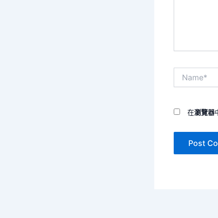
內
容...
Name*
在
瀏覽器