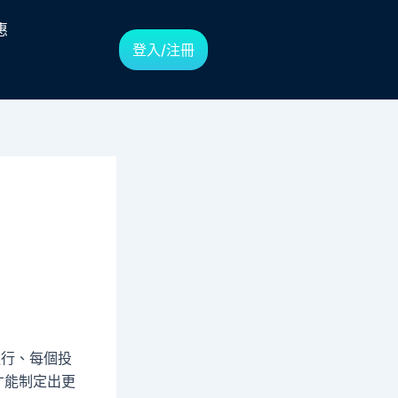
惠
登入/注冊
進行、每個投
才能制定出更