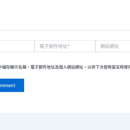
電
網
子
站
郵
網
件
址
地
中儲存顯示名稱、電子郵件地址及個人網站網址，以供下次發佈留言時使
址
*