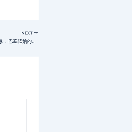
NEXT
2021-2022西甲球季：巴塞隆納的重建之路