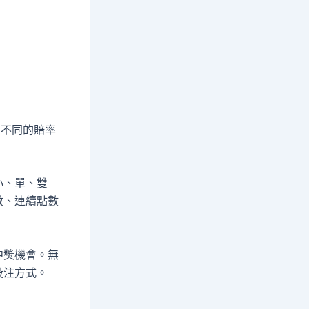
有不同的賠率
小、單、雙
數、連續點數
中獎機會。無
投注方式。