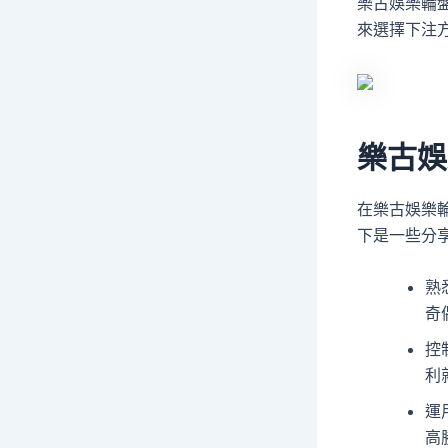
樂古娛樂輪
來選擇下注
樂古娛
在樂古娛樂
下是一些分
熟
奇
控
利
運
高