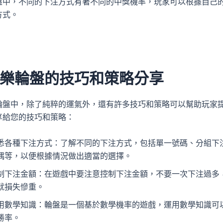
盤中，不同的下注方式有著不同的中獎機率，玩家可以根據自己
方式。
樂輪盤的技巧和策略分享
輪盤中，除了純粹的運氣外，還有許多技巧和策略可以幫助玩家
享給您的技巧和策略：
悉各種下注方式：了解不同的下注方式，包括單一號碼、分組下
偶等，以便根據情況做出適當的選擇。
制下注金額：在遊戲中要注意控制下注金額，不要一次下注過多
就損失慘重。
用數學知識：輪盤是一個基於數學機率的遊戲，運用數學知識可
勝率。