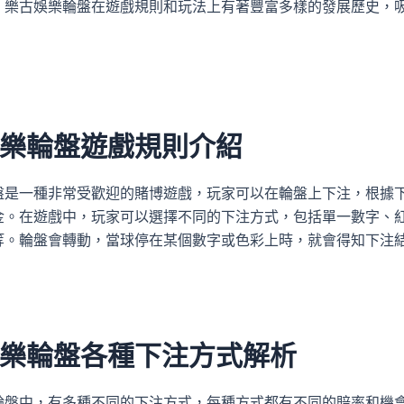
。樂古娛樂輪盤在遊戲規則和玩法上有著豐富多樣的發展歷史，
樂輪盤遊戲規則介紹
盤是一種非常受歡迎的賭博遊戲，玩家可以在輪盤上下注，根據
金。在遊戲中，玩家可以選擇不同的下注方式，包括單一數字、
等。輪盤會轉動，當球停在某個數字或色彩上時，就會得知下注
樂輪盤各種下注方式解析
輪盤中，有多種不同的下注方式，每種方式都有不同的賠率和機