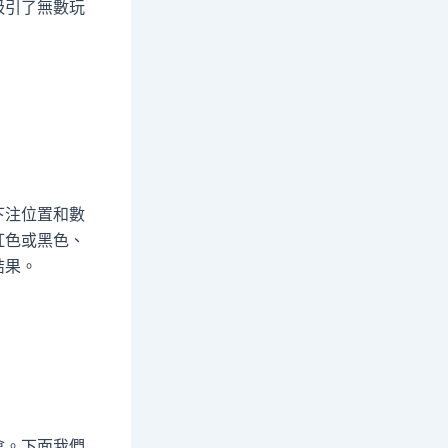
吸引了無數玩
下注位置和數
紅色或黑色、
結果。
會。下面我們