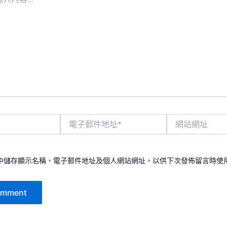
電
網
子
站
郵
網
件
址
地
中儲存顯示名稱、電子郵件地址及個人網站網址，以供下次發佈留言時使
址
*