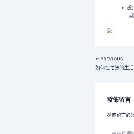
設
或
PREVIOUS
如何在忙碌的生活
發佈留言
發佈留言必
請