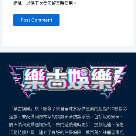
網址，以供下次發佈留言時使用。
「樂古娛樂」旗下匯聚了來自全球多家供應商的超過220款精彩
遊戲，並配備國際標準的資訊安全防護系統，包括無形安全、
防火牆和光纖通訊技術。熱門遊戲隨時更新，提款迅速，優惠
活動持續升級，建立了良好的信譽保障。數百萬名註冊玩家見