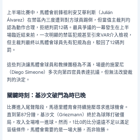
上半場比賽中，馬體會前鋒祖利安艾華利斯（Julián
Álvarez）在禁區內三度遭到對方球員踢倒，但當值主裁判均
認為動作合理，拒絕判罰12碼。最具爭議的一幕發生在上半
場臨近結束前，一次明顯的禁區犯規甚至引來VAR介入檢視，
但主裁判最終以馬體會球員先有犯規為由，駁回了12碼判
罰。
這些判決讓馬體會球員和教練團極為不滿，場邊的施蒙尼
（Diego Simeone）多次向第四官員表達抗議，但無法改變裁
判的決定。
關鍵時刻：基沙文破門為時已晚
比賽進入尾聲階段，馬德里體育會持續施壓尋求進球機會。
直到第87分鐘，基沙文（Griezmann）終於為球隊打破僵
局，攻入全場唯一進球。然而，1比0的比分遠遠不足以滿足
晉級條件，馬體會需要的是一場大勝，而非險勝。