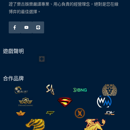
證了樂古娛樂嚴謹專業、用心負責的經營理念，絕對是您在線
博弈的最佳選擇。
遊戲聲明
Menu
合作品牌