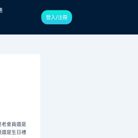
惠
登入/注冊
是老會員還是
惠還是生日禮