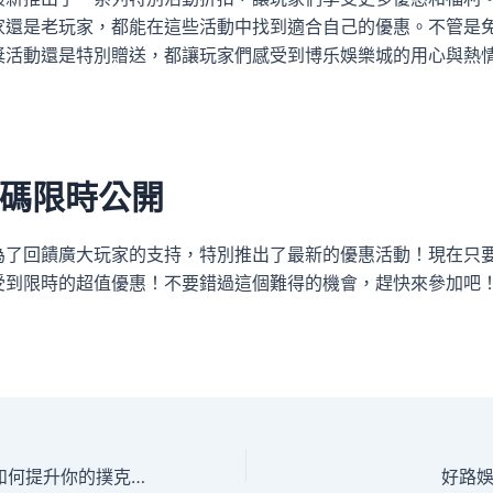
家還是老玩家，都能在這些活動中找到適合自己的優惠。不管是
獎活動還是特別贈送，都讓玩家們感受到博乐娛樂城的用心與熱
碼限時公開
為了回饋廣大玩家的支持，特別推出了最新的優惠活動！現在只
受到限時的超值優惠！不要錯過這個難得的機會，趕快來參加吧
Gameone撲克：如何提升你的撲克技巧？
好路