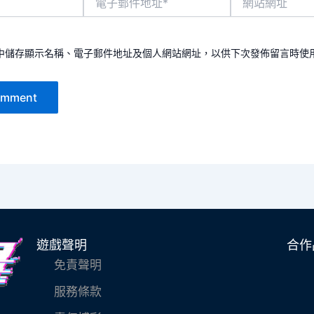
子
站
郵
網
件
址
地
中儲存顯示名稱、電子郵件地址及個人網站網址，以供下次發佈留言時使
址
*
遊戲聲明
合作
免責聲明
服務條款