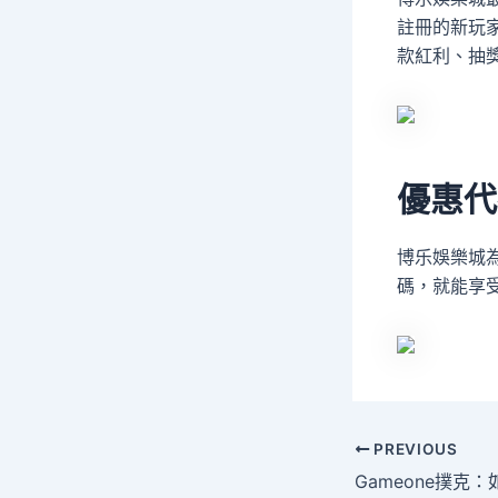
註冊的新玩
款紅利、抽
優惠代
博乐娛樂城
碼，就能享
PREVIOUS