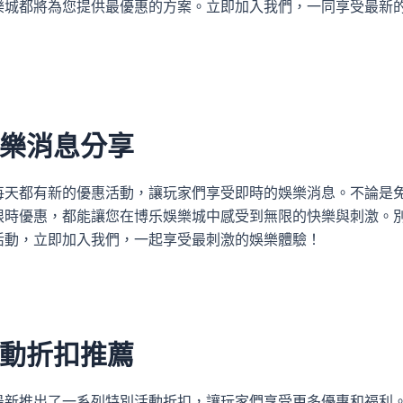
樂城都將為您提供最優惠的方案。立即加入我們，一同享受最新
樂消息分享
每天都有新的優惠活動，讓玩家們享受即時的娛樂消息。不論是
限時優惠，都能讓您在博乐娛樂城中感受到無限的快樂與刺激。
活動，立即加入我們，一起享受最刺激的娛樂體驗！
動折扣推薦
最新推出了一系列特別活動折扣，讓玩家們享受更多優惠和福利