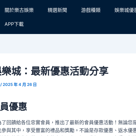
關於樂古娛樂
精選新聞
游戲種類
娛樂城優
APP下載
娛樂城：最新優惠活動分享
n
/
2025 年 4 月 26 日
員優惠
為了回饋給各位忠實會員，推出了最新的會員優惠活動！無論您
能參與其中，享受豐富的禮品和獎勵。不論是存款優惠、返水優