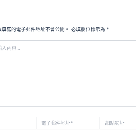
須填寫的電子郵件地址不會公開。
必填欄位標示為
*
電
網
子
站
郵
網