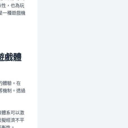
味性，也為玩
是一種遊戲機
遊戲體
的體驗。在
等機制。透過
。
濟體系可以激
虛擬經濟不平
平衡性。