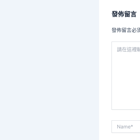
發佈留言
發佈留言必
請
在
這
裡
輸
入
內
容...
Name*