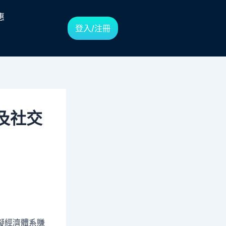
惠
登入/注冊
及社交
擬經濟體系賺