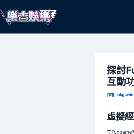
跳
Post
至
navigation
主
要
內
容
探討F
互動
作者:
lokguwi
虛擬經
在Funga