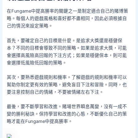
在Fungame中提高勝率的關鍵之一是制定適合自己的賭博策
略。每個人的遊戲風格和喜好都不盡相同，因此必須根據自
己的情況來設定策略。
首先，要確定自己的目標是什麼。是追求大獎還是穩健保
本？不同的目標會導致不同的策略。如果是追求大獎，可能
會選擇高風險高回報的下注方式；如果是穩健保本，則可能
會選擇低風險低回報的策略。
其次，要熟悉遊戲規則和機率。了解遊戲的規則和機率可以
幫助你制定更有效的策略，避免盲目下注和冒險。同時，也
要注意控制自己的情緒，不要被情緒左右下注。
最後，要不斷學習和改進。賭場世界瞬息萬變，沒有一成不
變的勝利秘訣。保持學習和改進的心態，不斷優化自己的策
略才能在Fungame中提高勝率。