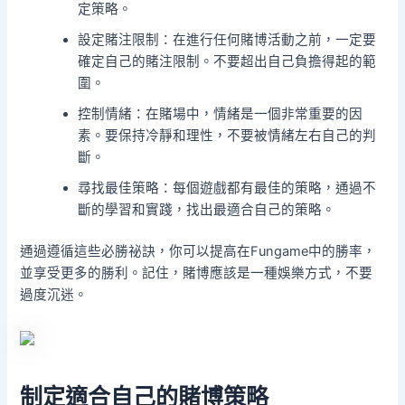
定策略。
設定賭注限制：在進行任何賭博活動之前，一定要
確定自己的賭注限制。不要超出自己負擔得起的範
圍。
控制情緒：在賭場中，情緒是一個非常重要的因
素。要保持冷靜和理性，不要被情緒左右自己的判
斷。
尋找最佳策略：每個遊戲都有最佳的策略，通過不
斷的學習和實踐，找出最適合自己的策略。
通過遵循這些必勝祕訣，你可以提高在Fungame中的勝率，
並享受更多的勝利。記住，賭博應該是一種娛樂方式，不要
過度沉迷。
制定適合自己的賭博策略