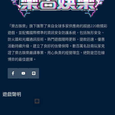
「樂古娛樂」旗下匯聚了來自全球多家供應商的超過220款精彩
遊戲，並配備國際標準的資訊安全防護系統，包括無形安全、
防火牆和光纖通訊技術。熱門遊戲隨時更新，提款迅速，優惠
活動持續升級，建立了良好的信譽保障。數百萬名註冊玩家見
證了樂古娛樂嚴謹專業、用心負責的經營理念，絕對是您在線
博弈的最佳選擇。
遊戲聲明
Menu