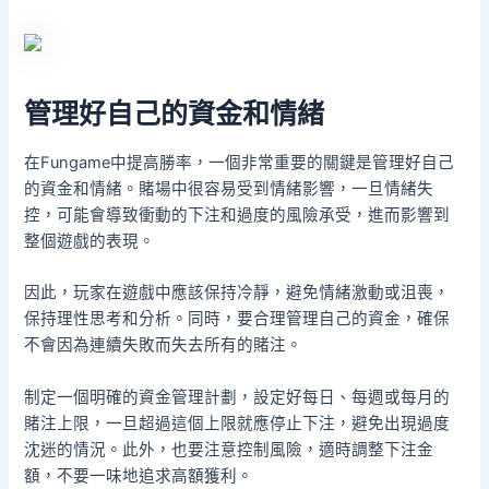
管理好自己的資金和情緒
在Fungame中提高勝率，一個非常重要的關鍵是管理好自己
的資金和情緒。賭場中很容易受到情緒影響，一旦情緒失
控，可能會導致衝動的下注和過度的風險承受，進而影響到
整個遊戲的表現。
因此，玩家在遊戲中應該保持冷靜，避免情緒激動或沮喪，
保持理性思考和分析。同時，要合理管理自己的資金，確保
不會因為連續失敗而失去所有的賭注。
制定一個明確的資金管理計劃，設定好每日、每週或每月的
賭注上限，一旦超過這個上限就應停止下注，避免出現過度
沈迷的情況。此外，也要注意控制風險，適時調整下注金
額，不要一味地追求高額獲利。