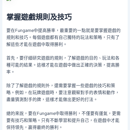
掌握遊戲規則及技巧
要在Fungame中提高勝率，最重要的一點就是要掌握遊戲的
規則和技巧。每個遊戲都有自己獨特的玩法和策略，只有了
解這些才能在遊戲中取得勝利。
首先，要仔細研究遊戲的規則，了解遊戲的目的、玩法和各
種可能的結果。這樣才能在遊戲中做出正確的決策，提高勝
率。
除了了解遊戲的規則外，還需要掌握一些遊戲的技巧和策
略。例如，在玩牌遊戲時，要注意觀察對手的表情和動作，
盡量猜測對手的牌，這樣才能做出更好的打法。
總的來說，要在Fungame中取得勝利，不僅要有運氣，更需
要有技巧和策略。只有不斷學習和提升自己，在遊戲中才能
保持領先，贏得最終的勝利。