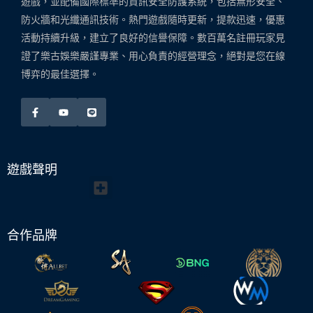
遊戲，並配備國際標準的資訊安全防護系統，包括無形安全、
防火牆和光纖通訊技術。熱門遊戲隨時更新，提款迅速，優惠
活動持續升級，建立了良好的信譽保障。數百萬名註冊玩家見
證了樂古娛樂嚴謹專業、用心負責的經營理念，絕對是您在線
博弈的最佳選擇。
遊戲聲明
Menu
合作品牌