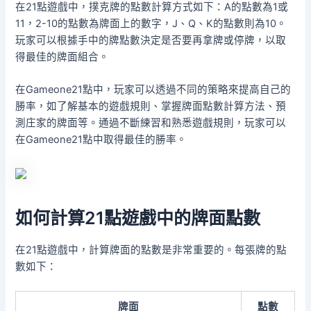
在21點遊戲中，撲克牌的點數計算方式如下：A的點數為1或
11，2-10的點數為牌面上的數字，J、Q、K的點數則為10。
玩家可以根據手中的牌點數決定是否要再拿牌或停牌，以取
得最佳的牌面組合。
在Gameone21點中，玩家可以透過不同的策略來提高自己的
勝率，如了解基本的遊戲規則、掌握牌面點數計算方法、預
測庄家的牌面等。通過不斷練習和熟悉遊戲規則，玩家可以
在Gameone21點中取得最佳的勝率。
如何計算21點遊戲中的牌面點數
在21點遊戲中，計算牌面的點數是非常重要的。每張牌的點
數如下：
牌面
點數