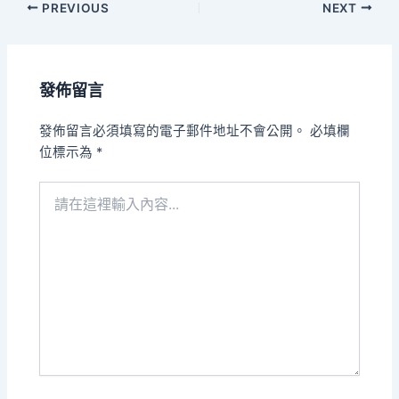
PREVIOUS
NEXT
發佈留言
發佈留言必須填寫的電子郵件地址不會公開。
必填欄
位標示為
*
請
在
這
裡
輸
入
內
容...