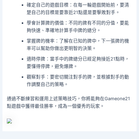
確定自己的遊戲目標：在每一輪遊戲開始前，要清
楚自己的目標是要靠近21點還是要擊敗對手。
學會計算牌的價值：不同的牌有不同的分值，要能
夠快速、準確地計算手中牌的總分。
掌握牌的機率：了解在已知的牌中，下一張牌的機
率可以幫助你做出更明智的決策。
適時停牌：當手中的牌總分已經足夠接近21點時，
要懂得停牌，避免爆牌。
觀察對手：要密切關注對手的牌，並根據對手的動
作調整自己的策略。
通過不斷練習和運用上述策略技巧，你將能夠在Gameone21
點遊戲中獲得最佳勝率，成為一個優秀的玩家。