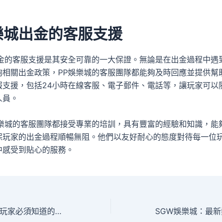
樂城出金的客服支援
出金的客服支援是其安全可靠的一大保證。無論是在出金過程中遇
詢相關出金政策，PP娛樂城的客服團隊都能夠及時回應並提供幫
服支援，包括24小時在線客服、電子郵件、電話等，讓玩家可以
人員。
娛樂城的客服團隊都接受專業的培訓，具有豐富的經驗和知識，能
保玩家的出金過程順暢無阻。他們以友好耐心的態度對待每一位
中感受到貼心的服務。
雷火娛樂城出金：玩家必須知道的五個重要事項