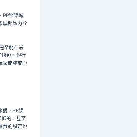
PP娛樂城
樂城都致力於
通常能在最
子錢包、銀行
玩家能夠放心
說，PP娛
很低的，甚至
續費的設定也