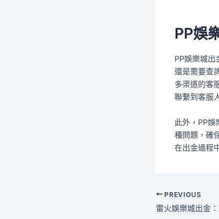
PP娛
PP娛樂城
還是需要查
多渠道的客
聯繫到客服
此外，PP
種問題，確
在出金過程
PREVIOUS