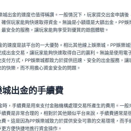
娛樂城出金的速度也值得稱讚。一般情況下，玩家提交出金申請後，
，確保玩家能夠快速取得資金。無論是小額還是大額出金，PP娛
、最安全的服務，讓玩家能夠享受到優質的遊戲體驗。
出金的速度是該平台的一大優勢。相比其他線上娛樂城，PP娛樂城
完成出金交易，讓玩家能夠快速取得自己的贏利。無論是使用電
他支付方式，PP娛樂城都致力於提供迅速、安全的出金服務，讓
來的快樂，而不用擔心資金安全的問題。
樂城出金的手續費
出金時，手續費是用來支付金融機構處理交易所產生的費用。一般來
手續費是非常合理的，相對於其他類似平台來說，手續費通常是
免費。這是因為PP娛樂城致力於提供安全可靠的交易環境，而手
戶更方便快捷地進行資金操作。