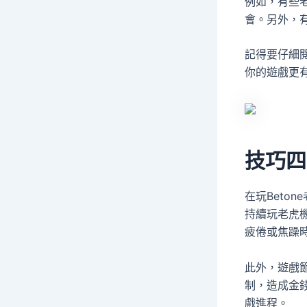
例如，有些
會。另外，
記得要仔細
你的遊戲更
技巧四
在玩Beto
持續玩老虎
疲倦或焦躁
此外，遊戲
制，造成金
戲進程。