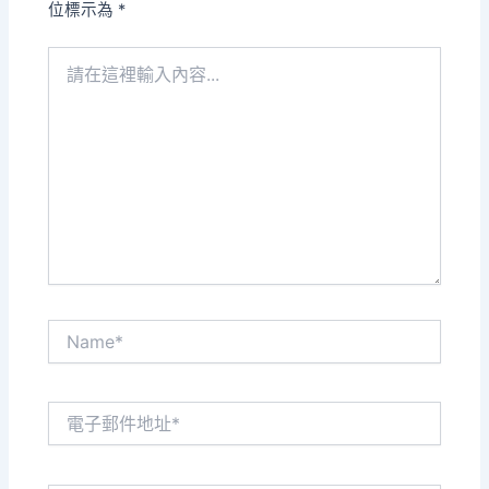
位標示為
*
請
在
這
裡
輸
入
內
容...
Name*
電
子
郵
件