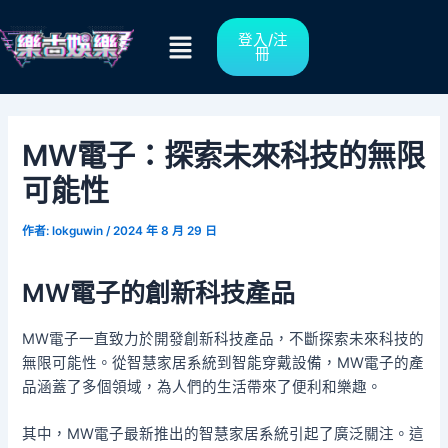
跳
Post
Menu
至
navigation
登入/注
冊
主
要
內
容
MW電子：探索未來科技的無限
可能性
作者:
lokguwin
/
2024 年 8 月 29 日
MW電子的創新科技產品
MW電子一直致力於開發創新科技產品，不斷探索未來科技的
無限可能性。從智慧家居系統到智能穿戴設備，MW電子的產
品涵蓋了多個領域，為人們的生活帶來了便利和樂趣。
其中，MW電子最新推出的智慧家居系統引起了廣泛關注。這