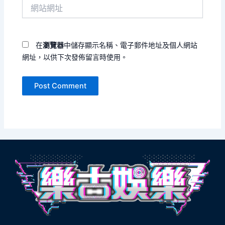
網
地
站
址
網
*
址
在
瀏覽器
中儲存顯示名稱、電子郵件地址及個人網站
網址，以供下次發佈留言時使用。