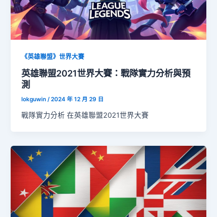
《英雄聯盟》世界大賽
英雄聯盟2021世界大賽：戰隊實力分析與預
測
lokguwin
/
2024 年 12 月 29 日
戰隊實力分析 在英雄聯盟2021世界大賽