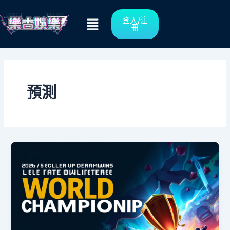
跳
Menu
至
登入/注
冊
主
要
內
容
預測