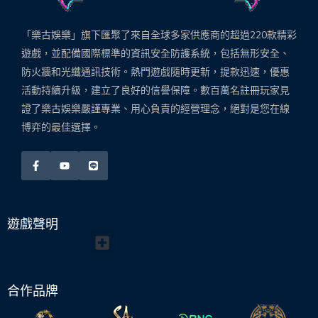
「樂古娛樂」旗下匯聚了來自全球多家供應商的超過220款精彩
遊戲，並配備國際標準的資訊安全防護系統，包括無形安全、
防火牆和光纖通訊技術。熱門遊戲隨時更新，提款迅速，優惠
活動持續升級，建立了良好的信譽保障。數百萬名註冊玩家見
證了樂古娛樂嚴謹專業、用心負責的經營理念，絕對是您在線
博弈的最佳選擇。
遊戲聲明
Menu
合作品牌