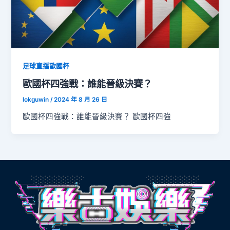
足球直播歐國杯
歐國杯四強戰：誰能晉級決賽？
lokguwin
/
2024 年 8 月 26 日
歐國杯四強戰：誰能晉級決賽？ 歐國杯四強