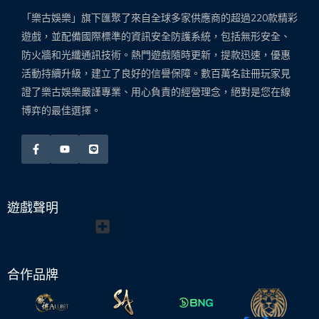
「樂古娛樂」旗下匯聚了來自全球多家供應商的超過220款精彩
遊戲，並配備國際標準的資訊安全防護系統，包括無形安全、
防火牆和光纖通訊技術。熱門遊戲隨時更新，提款迅速，優惠
活動持續升級，建立了良好的信譽保障。數百萬名註冊玩家見
證了樂古娛樂嚴謹專業、用心負責的經營理念，絕對是您在線
博弈的最佳選擇。
遊戲聲明
Menu
合作品牌