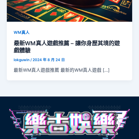
WM真人
最新WM真人遊戲推薦 – 讓你身歷其境的遊
戲體驗
lokguwin
/
2024 年 8 月 24 日
最新WM真人遊戲推薦 最新的WM真人遊戲 […]