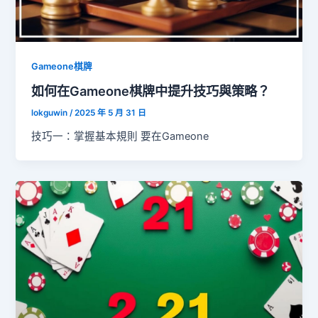
Gameone棋牌
如何在Gameone棋牌中提升技巧與策略？
lokguwin
/
2025 年 5 月 31 日
技巧一：掌握基本規則 要在Gameone