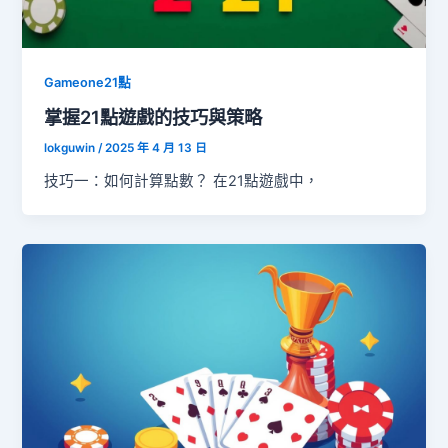
Gameone21點
掌握21點遊戲的技巧與策略
lokguwin
/
2025 年 4 月 13 日
技巧一：如何計算點數？ 在21點遊戲中，