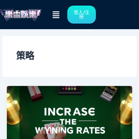
跳
文
Menu
至
章
登入/注
冊
主
分
要
頁
內
容
策略