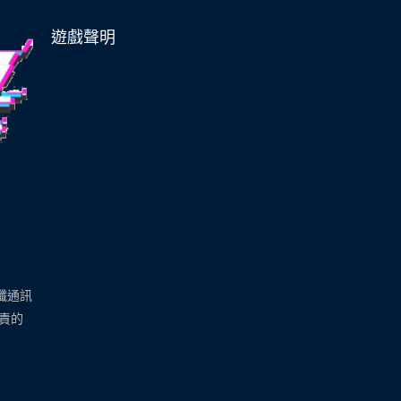
遊戲聲明
纖通訊
責的