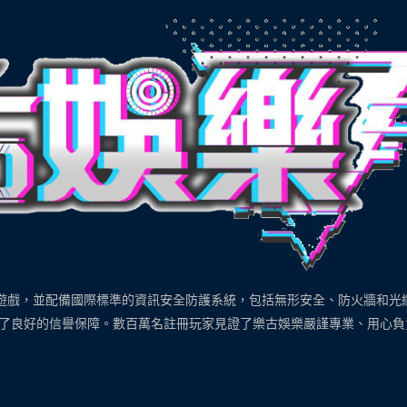
彩遊戲，並配備國際標準的資訊安全防護系統，包括無形安全、防火牆和光
了良好的信譽保障。數百萬名註冊玩家見證了樂古娛樂嚴謹專業、用心負