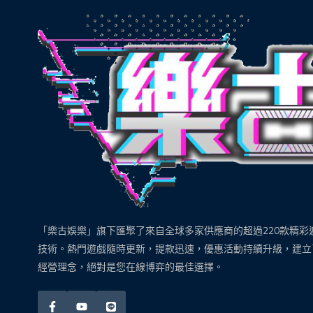
「樂古娛樂」旗下匯聚了來自全球多家供應商的超過220款精
技術。熱門遊戲隨時更新，提款迅速，優惠活動持續升級，建立
經營理念，絕對是您在線博弈的最佳選擇。