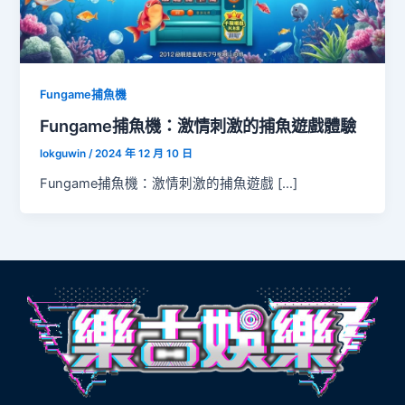
Fungame捕魚機
Fungame捕魚機：激情刺激的捕魚遊戲體驗
lokguwin
/
2024 年 12 月 10 日
Fungame捕魚機：激情刺激的捕魚遊戲 […]