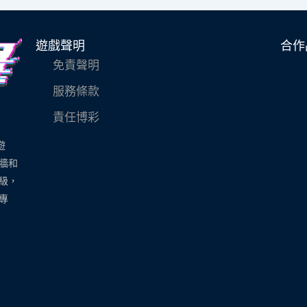
遊戲聲明
合作
免責聲明
服務條款
責任博彩
遊
牆和
級，
專