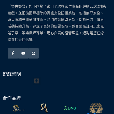
「樂古娛樂」旗下匯聚了來自全球多家供應商的超過220款精彩
遊戲，並配備國際標準的資訊安全防護系統，包括無形安全、
防火牆和光纖通訊技術。熱門遊戲隨時更新，提款迅速，優惠
活動持續升級，建立了良好的信譽保障。數百萬名註冊玩家見
證了樂古娛樂嚴謹專業、用心負責的經營理念，絕對是您在線
博弈的最佳選擇。
遊戲聲明
Menu
合作品牌