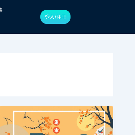
惠
登入/注冊