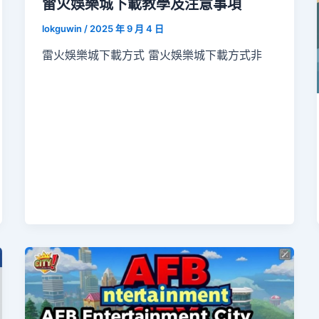
雷火娛樂城下載教學及注意事項
lokguwin
/
2025 年 9 月 4 日
雷火娛樂城下載方式 雷火娛樂城下載方式非