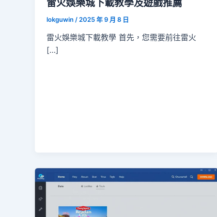
雷火娛樂城下載教學及遊戲推薦
lokguwin
/
2025 年 9 月 8 日
雷火娛樂城下載教學 首先，您需要前往雷火
[…]