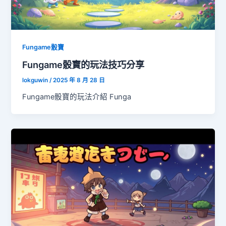
Fungame骰寶
Fungame骰寶的玩法技巧分享
lokguwin
/
2025 年 8 月 28 日
Fungame骰寶的玩法介紹 Funga