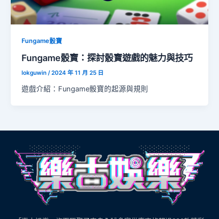
Fungame骰寶
Fungame骰寶：探討骰寶遊戲的魅力與技巧
lokguwin
/
2024 年 11 月 25 日
遊戲介紹：Fungame骰寶的起源與規則