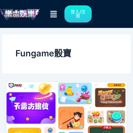
跳
Menu
至
登入/注
冊
主
要
內
容
Fungame骰寶