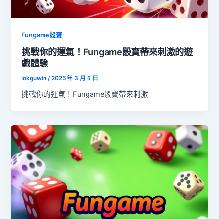
Fungame骰寶
挑戰你的運氣！Fungame骰寶帶來刺激的遊
戲體驗
lokguwin
/
2025 年 3 月 6 日
挑戰你的運氣！Fungame骰寶帶來刺激