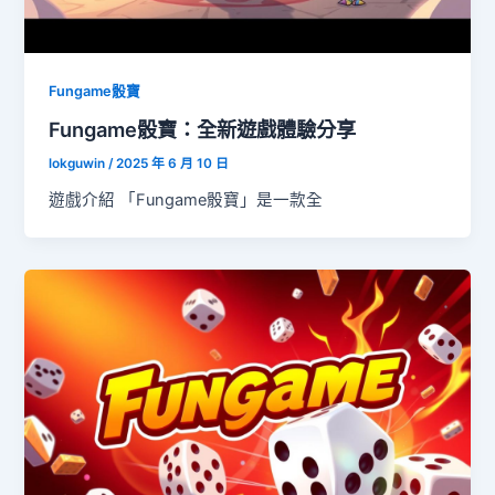
Fungame骰寶
Fungame骰寶：全新遊戲體驗分享
lokguwin
/
2025 年 6 月 10 日
遊戲介紹 「Fungame骰寶」是一款全