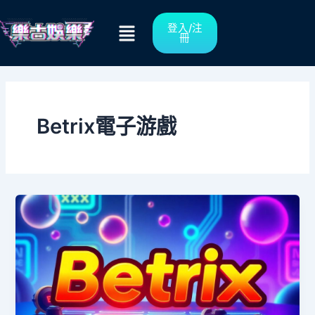
跳
Menu
至
登入/注
冊
主
要
內
容
Betrix電子游戲