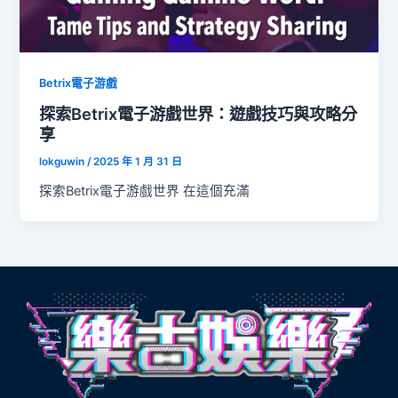
Betrix電子游戲
探索Betrix電子游戲世界：遊戲技巧與攻略分
享
lokguwin
/
2025 年 1 月 31 日
探索Betrix電子游戲世界 在這個充滿