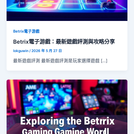
Betrix電子游戲
Betrix電子游戲：最新遊戲評測與攻略分享
lokguwin
/
2026 年 5 月 27 日
最新遊戲評測 最新遊戲評測是玩家選擇遊戲 […]