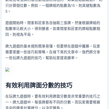
只計算個位數。例如，一個牌組的點數為15，則其總點數為
5。
遊戲開始時，閒家和莊家各自抽取三張牌，然後根據牌組的
點數來比較大小，得到勝者。如果閒家和莊家的牌組點數相
同，則視為平局。
牌九遊戲的基本規則簡單易懂，但要想在遊戲中獲勝，玩家
需要掌握一些技巧和策略。在接下來的文章中，我們將分享
一些玩牌九遊戲的技巧，幫助玩家提高勝率。
有效利用牌面分數的技巧
在玩牌九遊戲時，要有效利用牌面分數是非常重要的技巧之
一。牌九遊戲中，每張牌都有不同的分數，而玩家需要根據
手中的牌來計算總分，以決定勝負。