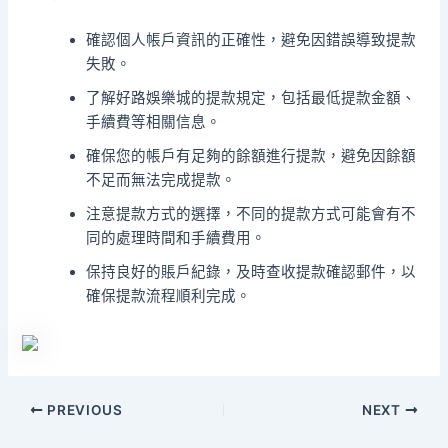
確認個人帳戶資訊的正確性，避免因錯誤導致提款
失敗。
了解好路娛樂城的提款規定，包括最低提款金額、
手續費等相關信息。
確保您的帳戶有足夠的餘額進行提款，避免因餘額
不足而無法完成提款。
注意提款方式的選擇，不同的提款方式可能會有不
同的處理時間和手續費用。
保持良好的賬戶紀錄，及時查收提款確認郵件，以
確保提款流程順利完成。
PREVIOUS
NEXT