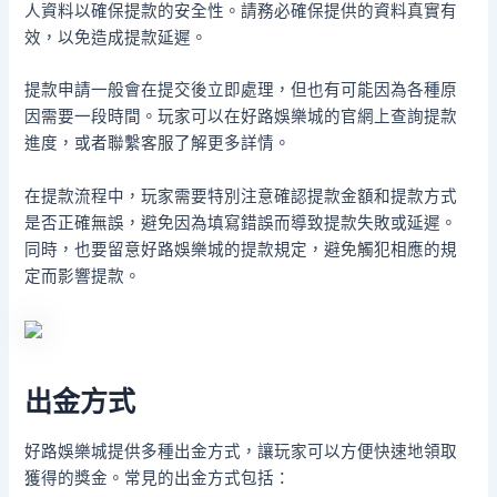
人資料以確保提款的安全性。請務必確保提供的資料真實有
效，以免造成提款延遲。
提款申請一般會在提交後立即處理，但也有可能因為各種原
因需要一段時間。玩家可以在好路娛樂城的官網上查詢提款
進度，或者聯繫客服了解更多詳情。
在提款流程中，玩家需要特別注意確認提款金額和提款方式
是否正確無誤，避免因為填寫錯誤而導致提款失敗或延遲。
同時，也要留意好路娛樂城的提款規定，避免觸犯相應的規
定而影響提款。
出金方式
好路娛樂城提供多種出金方式，讓玩家可以方便快速地領取
獲得的獎金。常見的出金方式包括：