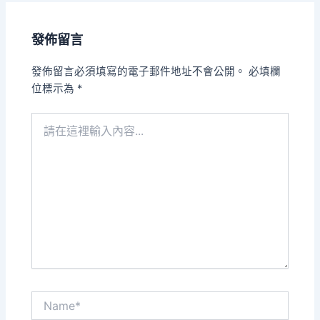
發佈留言
發佈留言必須填寫的電子郵件地址不會公開。
必填欄
位標示為
*
請
在
這
裡
輸
入
內
容...
Name*