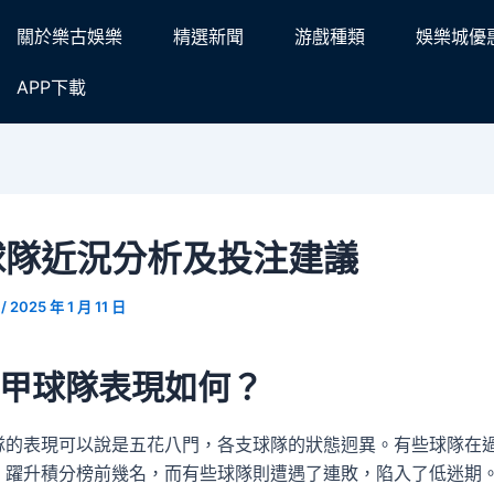
關於樂古娛樂
精選新聞
游戲種類
娛樂城優
APP下載
球隊近況分析及投注建議
n
/
2025 年 1 月 11 日
甲球隊表現如何？
隊的表現可以說是五花八門，各支球隊的狀態迥異。有些球隊在
，躍升積分榜前幾名，而有些球隊則遭遇了連敗，陷入了低迷期