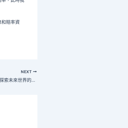
錄和賠率資
NEXT
Betone電子游戲：探索未來世界的奇幻冒險！