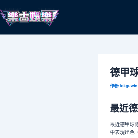
跳
Post
至
navigation
主
要
內
容
德甲
作者:
lokguwi
最近德
最近德甲球
中表現出色