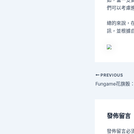
們可以考慮
總的來說，
訊，並根據
PREVIOUS
發佈留言
發佈留言必