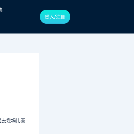
惠
登入/注冊
過去幾場比賽
。