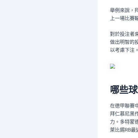
舉例來說，
上一場比賽
對於投注者
做出明智的
以考慮下注
哪些球
在德甲聯賽
拜仁慕尼黑
力。多特蒙
萊比錫RB