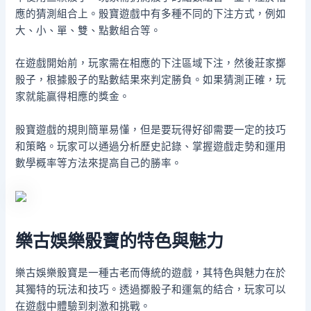
應的猜測組合上。骰寶遊戲中有多種不同的下注方式，例如
大、小、單、雙、點數組合等。
在遊戲開始前，玩家需在相應的下注區域下注，然後莊家擲
骰子，根據骰子的點數結果來判定勝負。如果猜測正確，玩
家就能贏得相應的獎金。
骰寶遊戲的規則簡單易懂，但是要玩得好卻需要一定的技巧
和策略。玩家可以通過分析歷史記錄、掌握遊戲走勢和運用
數學概率等方法來提高自己的勝率。
樂古娛樂骰寶的特色與魅力
樂古娛樂骰寶是一種古老而傳統的遊戲，其特色與魅力在於
其獨特的玩法和技巧。透過擲骰子和運氣的結合，玩家可以
在遊戲中體驗到刺激和挑戰。