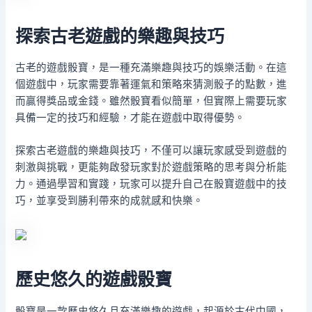
探索古老遊戲的樂趣與技巧
古老的遊戲骰寶，是一種充滿樂趣與技巧的娛樂活動。在這
個遊戲中，玩家需要靠著運氣和策略來猜測骰子的點數，進
而贏得獎品或金錢。雖然骰寶看似簡單，但實際上需要玩家
具備一定的技巧和經驗，才能在遊戲中取得優勢。
探索古老遊戲的樂趣與技巧，不僅可以讓玩家感受到遊戲的
刺激與挑戰，更能夠啟發玩家對於遊戲策略的思考與分析能
力。通過學習和實踐，玩家可以提升自己在骰寶遊戲中的技
巧，並享受到勝利帶來的成就感和快樂。
歷史悠久的遊戲骰寶
骰寶是一款歷史悠久且充滿樂趣的遊戲，起源於古代中國，