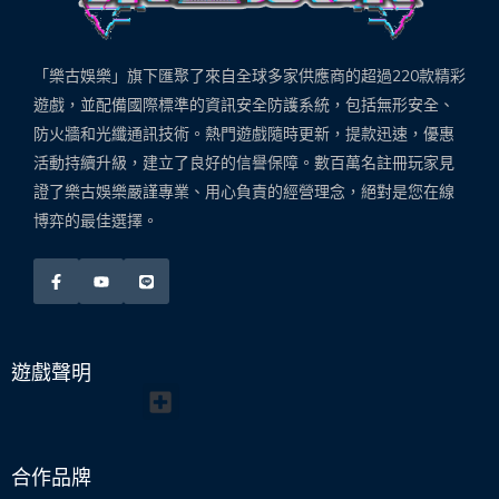
「樂古娛樂」旗下匯聚了來自全球多家供應商的超過220款精彩
遊戲，並配備國際標準的資訊安全防護系統，包括無形安全、
防火牆和光纖通訊技術。熱門遊戲隨時更新，提款迅速，優惠
活動持續升級，建立了良好的信譽保障。數百萬名註冊玩家見
證了樂古娛樂嚴謹專業、用心負責的經營理念，絕對是您在線
博弈的最佳選擇。
遊戲聲明
Menu
合作品牌